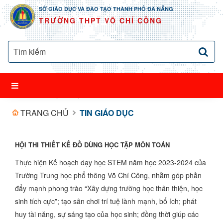
SỞ GIÁO DỤC VÀ ĐÀO TẠO THÀNH PHỐ ĐÀ NẴNG
TRƯỜNG THPT VÕ CHÍ CÔNG
TRANG CHỦ
TIN GIÁO DỤC
HỘI THI THIẾT KẾ ĐỒ DÙNG HỌC TẬP MÔN TOÁN
Thực hiện Kế hoạch dạy học STEM năm học 2023-2024 của
Trường Trung học phổ thông Võ Chí Công, nhằm góp phần
đẩy mạnh phong trào “Xây dựng trường học thân thiện, học
sinh tích cực”; tạo sân chơi trí tuệ lành mạnh, bổ ích; phát
huy tài năng, sự sáng tạo của học sinh; đồng thời giúp các