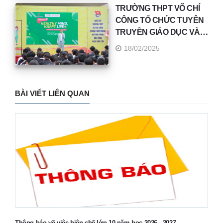
20-08-2025 11:53:28
TRƯỜNG THPT VÕ CHÍ
Thông báo tập trung học sinh và tựu trường năm
CÔNG TỔ CHỨC TUYÊN
học 2025 - 2026
TRUYỀN GIÁO DỤC VÀ
TƯ VẤN SỨC KHOẺ TÂM
18/02/2025
16-07-2025 11:40:12
THẦN CHO HỌC SINH
Hướng dẫn phúc khảo bài thi Ký thi tốt nghiệp
THPT năm 2025
BÀI VIẾT LIÊN QUAN
Thông báo về việc biên chế lớp 10 năm học 2026 - 2027