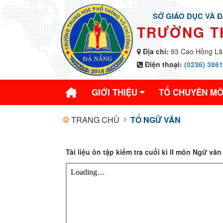
SỞ GIÁO DỤC VÀ 
TRƯỜNG T
Địa chỉ:
93 Cao Hồng Lã
Điện thoại:
(0236) 386
GIỚI THIỆU
TỔ CHUYÊN M
TRANG CHỦ
TỔ NGỮ VĂN
Tài liệu ôn tập kiểm tra cuối kì II môn Ngữ văn