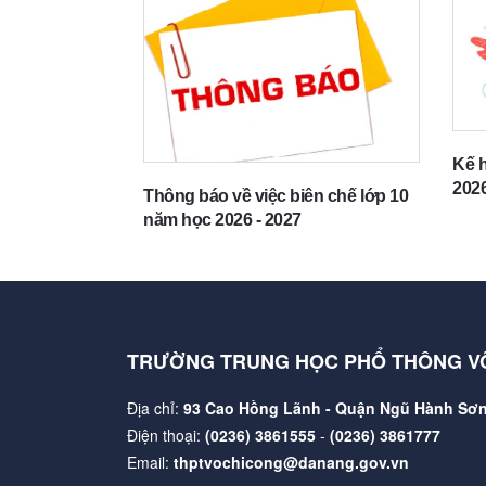
Kế 
202
Thông báo về việc biên chế lớp 10
Côn
năm học 2026 - 2027
TRƯỜNG TRUNG HỌC PHỔ THÔNG V
Địa chỉ:
93 Cao Hồng Lãnh - Quận Ngũ Hành Sơn
Điện thoại:
(0236) 3861555
-
(0236) 3861777
Email:
thptvochicong@danang.gov.vn