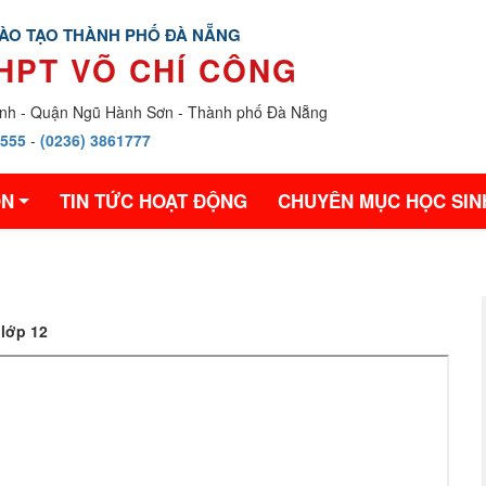
ĐÀO TẠO THÀNH PHỐ ĐÀ NẴNG
HPT VÕ CHÍ CÔNG
nh - Quận Ngũ Hành Sơn - Thành phố Đà Nẵng
1555
-
(0236) 3861777
ÔN
TIN TỨC HOẠT ĐỘNG
CHUYÊN MỤC HỌC SIN
 lớp 12