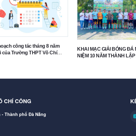
hoạch công tác tháng 8 năm
KHAI MẠC GIẢI BÓNG ĐÁ
6 của Trường THPT Võ Chí
NIỆM 10 NĂM THÀNH LẬP
g
TRƯỜNG THPT VÕ CHÍ C
Õ CHÍ CÔNG
K
 - Thành phố Đà Nẵng