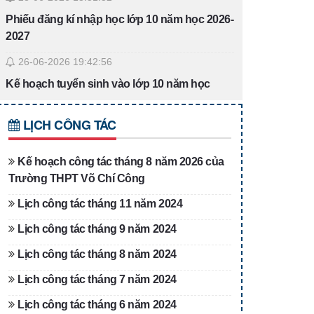
Phiếu đăng kí nhập học lớp 10 năm học 2026-
2027
26-06-2026 19:42:56
Kế hoạch tuyển sinh vào lớp 10 năm học
2026-2027
LỊCH CÔNG TÁC
26-06-2026 19:38:55
Danh sách trúng tuyển vào lớp 10 THPT Võ
Kế hoạch công tác tháng 8 năm 2026 của
Chí Công năm học 2026-2027
Trường THPT Võ Chí Công
17-06-2026 19:46:48
Lịch công tác tháng 11 năm 2024
Quyết định về việc công bố công khai điều
Lịch công tác tháng 9 năm 2024
chỉnh dự toán ngân sách nhà nước năm
2026 của Trường THPT Võ Chí Công
Lịch công tác tháng 8 năm 2024
10-06-2026 19:35:54
Lịch công tác tháng 7 năm 2024
Thông báo hướng dẫn chọn các tổ hợp môn
Lịch công tác tháng 6 năm 2024
học lựa chọn và nộp hồ sơ lớp 10 năm học