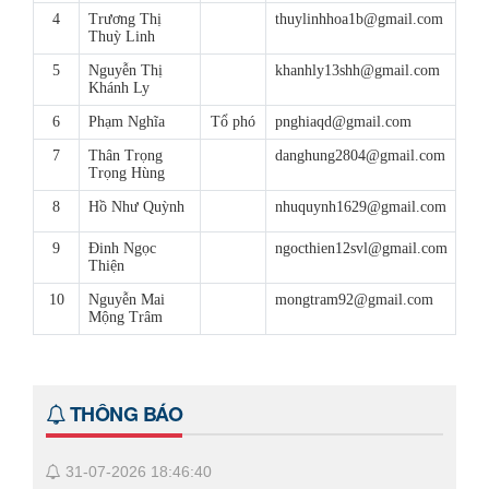
4
Trương Thị
thuylinhhoa1b@gmail.com
Thuỳ Linh
5
Nguyễn Thị
khanhly13shh@gmail.com
Khánh Ly
6
Phạm Nghĩa
Tổ phó
pnghiaqd@gmail.com
7
Thân Trọng
danghung2804@gmail.com
Trọng Hùng
8
Hồ Như Quỳnh
nhuquynh1629@gmail.com
9
Đinh Ngọc
ngocthien12svl@gmail.com
Thiện
10
Nguyễn Mai
mongtram92@gmail.com
Mộng Trâm
THÔNG BÁO
31-07-2026 18:46:40