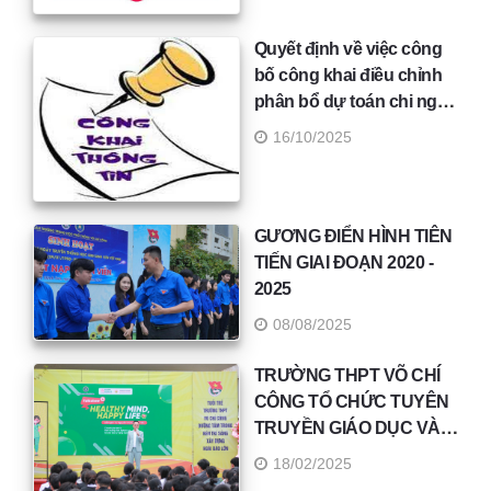
lít/ngày đêm kết nối với các điểm uống nước trực
tiếp
Quyết định về việc công
20-09-2025 15:23:43
bố công khai điều chỉnh
Thông báo về việc mời chào giá mua sắm máy
phân bổ dự toán chi ngân
điều hòa không khí
sách nhà nước năm 2025
16/10/2025
của Trường THPT Võ Chí
17-09-2025 16:20:17
Công
Kế hoạch giáo dục Nhà trường năm học 2025 -
2026
GƯƠNG ĐIỂN HÌNH TIÊN
TIẾN GIAI ĐOẠN 2020 -
27-08-2025 16:27:44
2025
Thông báo về việc biên chế lớp 10 năm học 2025 –
2026 (Lần thứ hai)
08/08/2025
20-08-2025 11:53:28
TRƯỜNG THPT VÕ CHÍ
Thông báo tập trung học sinh và tựu trường năm
CÔNG TỔ CHỨC TUYÊN
học 2025 - 2026
TRUYỀN GIÁO DỤC VÀ
TƯ VẤN SỨC KHOẺ TÂM
18/02/2025
16-07-2025 11:40:12
THẦN CHO HỌC SINH