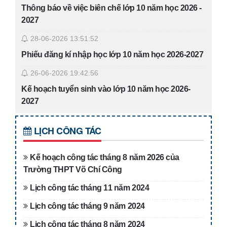
Thông báo về việc biên chế lớp 10 năm học 2026 -
2027
28-06-2026 13:51:52
Phiếu đăng kí nhập học lớp 10 năm học 2026-2027
26-06-2026 19:42:56
Kế hoạch tuyển sinh vào lớp 10 năm học 2026-
2027
26-06-2026 19:38:55
LỊCH CÔNG TÁC
Danh sách trúng tuyển vào lớp 10 THPT Võ Chí
Công năm học 2026-2027
Kế hoạch công tác tháng 8 năm 2026 của
17-06-2026 19:46:48
Trường THPT Võ Chí Công
Quyết định về việc công bố công khai điều chỉnh
Lịch công tác tháng 11 năm 2024
dự toán ngân sách nhà nước năm 2026 của
Lịch công tác tháng 9 năm 2024
Trường THPT Võ Chí Công
Lịch công tác tháng 8 năm 2024
10-06-2026 19:35:54