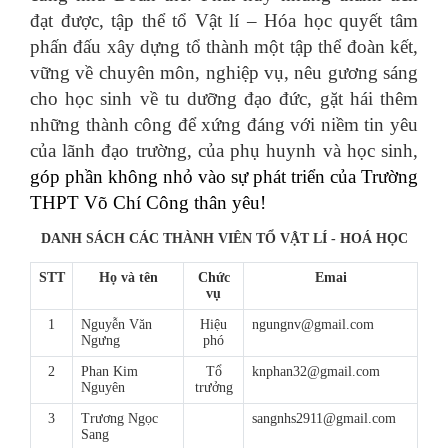
đạt được, tập thể tổ Vật lí – Hóa học quyết tâm
phấn đấu xây dựng tổ thành một tập thể đoàn kết,
vững về chuyên môn, nghiệp vụ, nêu gương sáng
cho học sinh về tu dưỡng đạo đức, gặt hái thêm
những thành công để xứng đáng với niềm tin yêu
của lãnh đạo trường, của phụ huynh và học sinh,
góp phần không nhỏ vào sự phát triển của Trường
THPT Võ Chí Công thân yêu!
DANH SÁCH CÁC THÀNH VIÊN TỔ VẬT LÍ - HOÁ HỌC
STT
Họ và tên
Chức
Emai
vụ
1
Nguyễn Văn
Hiệu
ngungnv@gmail.com
Ngưng
phó
2
Phan Kim
Tổ
knphan32@gmail.com
Nguyên
trưởng
3
Trương Ngọc
sangnhs2911@gmail.com
Sang